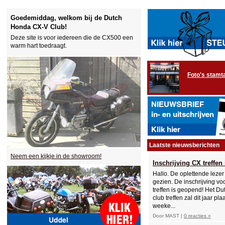
Goedemiddag, welkom bij de Dutch
Honda CX-V Club!
Deze site is voor iedereen die de CX500 een
warm hart toedraagt.
Foto's stamta
Laatste nieuwsberichten
Neem een kijkje in de showroom!
Inschrijving CX treffen
Hallo. De oplettende lezer 
gezien. De inschrijving vo
treffen is geopend! Het D
club treffen zal dit jaar pla
weeke...
Door MAST |
0 reacties »