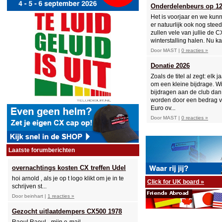
Onderdelenbeurs op 12 
Het is voorjaar en we kun
er natuurlijk ook nog steeds
zullen vele van jullie de C
winterstalling halen. Nu kan
Door MAST |
0 reacties »
Donatie 2026
Zoals de titel al zegt: elk
om een kleine bijdrage. Wil 
bijdragen aan de club dan
worden door een bedrag v
Euro ov...
Door MAST |
0 reacties »
Laatste forumberichten
overnachtings kosten CX treffen Udel
hoi arnold , als je op t logo klikt om je in te
Click for UK board »
schrijven st...
Door beinhart |
1 reacties »
Gezocht uitlaatdempers CX500 1978