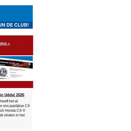
fels »
 in Uddel 2026
heeft het al
or ons jaarlijkse CX
utch Honda CX-V
ats vinden in het