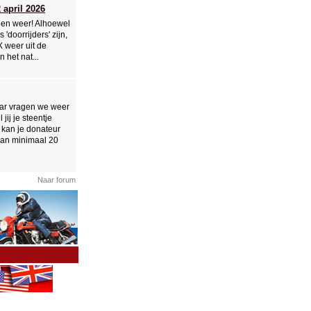
april 2026
nen weer! Alhoewel
 'doorrijders' zijn,
X weer uit de
 het nat...
 jaar vragen we weer
jij je steentje
 kan je donateur
an minimaal 20
Naar forum