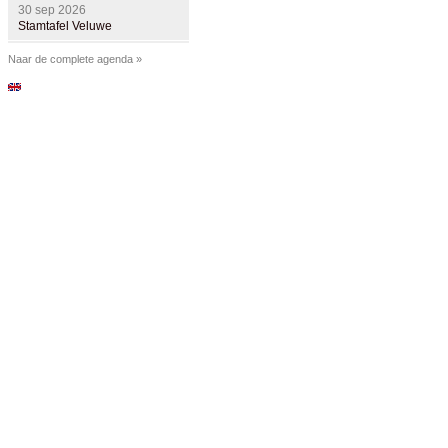
30 sep 2026
Stamtafel Veluwe
28 okt 2026
Naar de complete agenda »
Stamtafel Veluwe
25 nov 2026
Stamtafel Veluwe